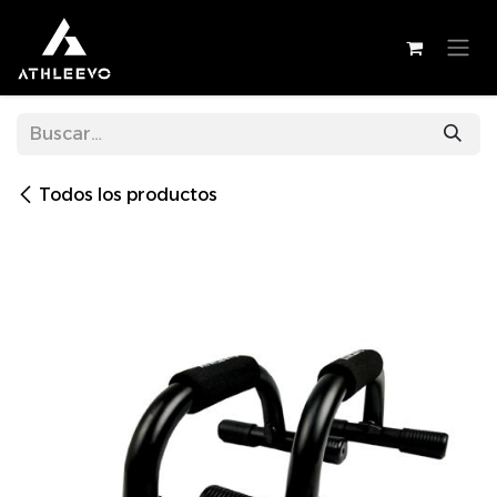
Ir al contenido
Todos los productos