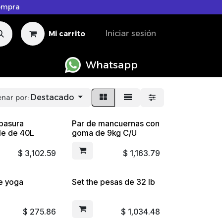
compra
Iniciar sesión
Mi carrito
Whatsapp​​
Destacado
nar por:
basura
Par de mancuernas con
le de 40L
goma de 9kg C/U
$
3,102.59
$
1,163.79
e yoga
Set the pesas de 32 lb
$
275.86
$
1,034.48