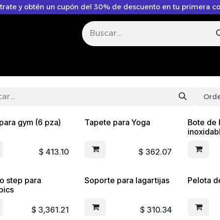
trate y obtén un cupón del 30% de descuento en tu primera 
nosotros
Orde
 para gym (6 pza)
Tapete para Yoga
Bote de 
inoxidab
$
413.10
$
362.07
o step para
Soporte para lagartijas
Pelota d
bics
$
3,361.21
$
310.34