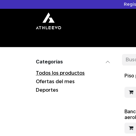
Ir al contenido
Regís
Inicio
Tienda
Contáctenos
Sobre 
Categorías
Todos los productos
Piso
Ofertas del mes
Deportes
Banc
aero